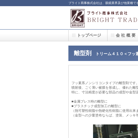
ブライト商事株式会社は、眼鏡業界及び他業種で
トップページ
会 社 概 要
離型剤
トリーム４１０＜フッ素
フッ素系ノンシリコンタイプの離型剤です
噴射後、ごく薄い被膜を形成し、優れた離
特に、寸法精度が必要な部品の成型や金型
■金属プレス時の離型に
■プラスチック成型加工の離型に
（熱可塑性樹脂や熱硬化性樹脂に使用出来
（金型への少量塗布ならば、塗装、メッキ