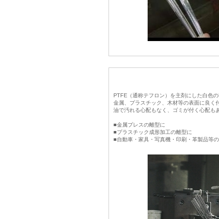
PTFE（通称テフロン）を主剤にした白色
金属、プラスチック、木材等の表面に良く
油で汚れる心配もなく、ゴミが付く心配も
■金属プレスの離型に
■プラスチック成形加工の離型に
■自動車・家具・写真機・印刷・革製品等