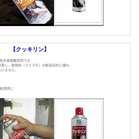
【クッキリン】
の乾性被膜離型剤です。
付着し、耐熱性（２５０℃）や耐薬品性に優れ、
ありません。
の軽潤滑に