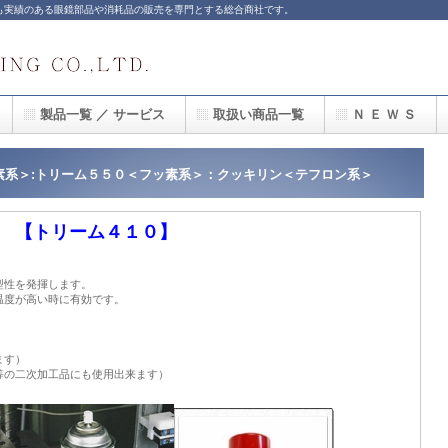
も実績のある眼鏡部品や消耗品の販売を専門とする総合商社です。
製品一覧 ／ サービス
取扱い商品一覧
Ｎ Ｅ Ｗ Ｓ
系＞:トリーム５５０＜フッ素系＞
：クッキリン＜テフロン系＞
【トリーム４１０】
。
型性を発揮します。
温度が高い時に有効です。
ます）
等の二次加工品にも使用出来ます）