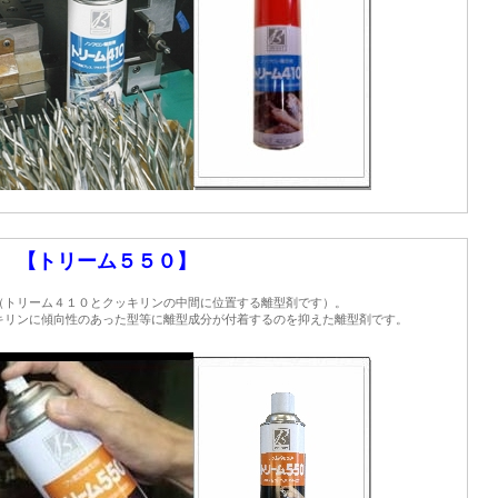
【トリーム５５０】
（トリーム４１０とクッキリンの中間に位置する離型剤です）。
キリンに傾向性のあった型等に離型成分が付着するのを抑えた離型剤です。